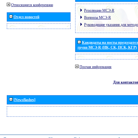
Относящиеся конференции
Резолюции МСЭ-R
Отдел новостей
Вопросы МСЭ-R
Руководящие указания для метод
Кандидаты на посты председател
групп МСЭ-R (ИК, СК, ПСК, КГР)
Прочая информация
Для контакто
[Newsflashes]