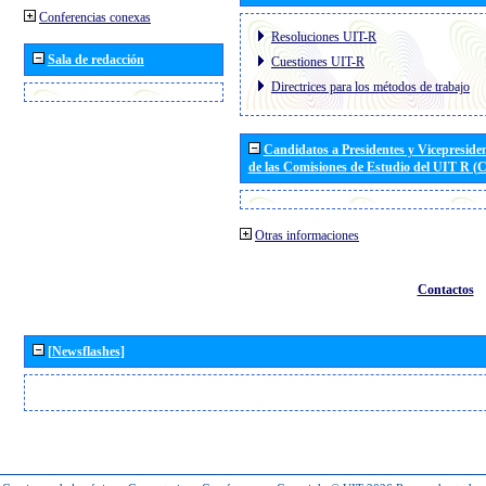
Conferencias conexas
Resoluciones UIT-R
Sala de redacción
Cuestiones UIT-R
Directrices para los métodos de trabajo
Candidatos a Presidentes y Vicepreside
de las Comisiones de Estudio del UIT R 
Otras informaciones
Contactos
[Newsflashes]