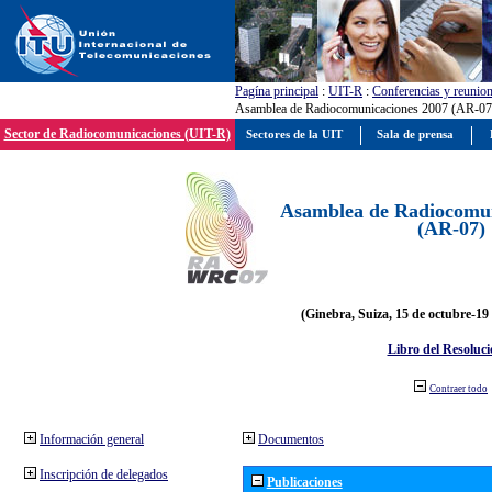
Pagína principal
:
UIT-R
:
Conferencias y reunio
Asamblea de Radiocomunicaciones 2007 (AR-07
Sector de Radiocomunicaciones (UIT-R)
Sectores de la UIT
Sala de prensa
Asamblea de Radiocomun
(AR-07)
(Ginebra, Suiza, 15 de octubre-19
Libro del Resoluci
Contraer todo
Información general
Documentos
Inscripción de delegados
Publicaciones