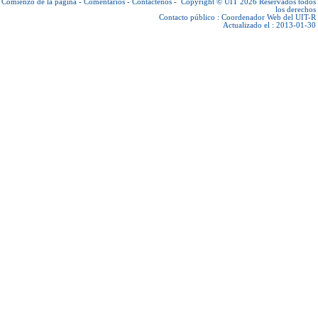
Comienzo de la página
-
Comentarios
-
Contáctenos
-
Copyright © UIT 2026
Reservados todos
los derechos
Contacto público :
Coordenador Web del UIT-R
Actualizado el : 2013-01-30