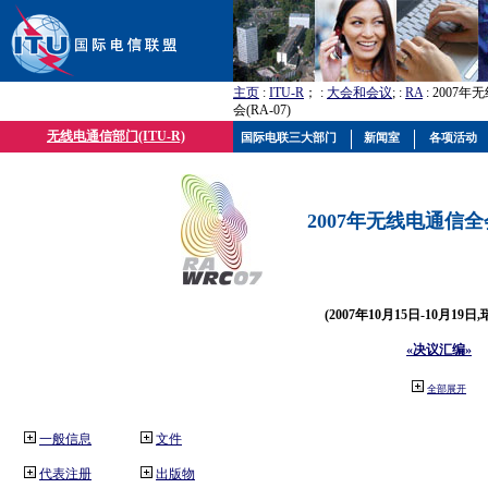
主页
:
ITU-R
； :
大会和会议
; :
RA
: 2007
会(RA-07)
无线电通信部门(ITU-R)
国际电联三大部门
新闻室
各项活动
2007年无线电通信全会(
(2007年10月15日-10月19日
«决议汇编»
全部展开
一般信息
文件
代表注册
出版物