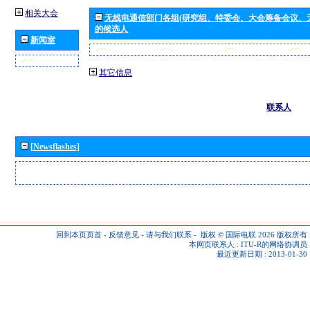
相关大会
无线电通信部门各组(研究组、特委会、大会筹备会议、
的候选人
新闻室
其它信息
联系人
[Newsflashes]
回到本页页首
-
反馈意见
-
请与我们联系
-
版权 © 国际电联 2026
版权所有
本网页联系人 :
ITU-R的网络协调员
最近更新日期 : 2013-01-30