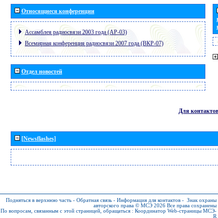
Относящиеся конференции
Ассамблея радиосвязи 2003 года (АР-03)
Всемирная конференция радиосвязи 2007 года (ВКР-07)
Отдел новостей
Для контакто
[Newsflashes]
Подняться в верхнюю часть
-
Обратная связь
-
Информация для контактов
-
Знак охраны
авторского права © МСЭ 2026
Все права сохранены
По вопросам, связанным с этой страницей, обращаться :
Координатор Web-страницы МСЭ-
R