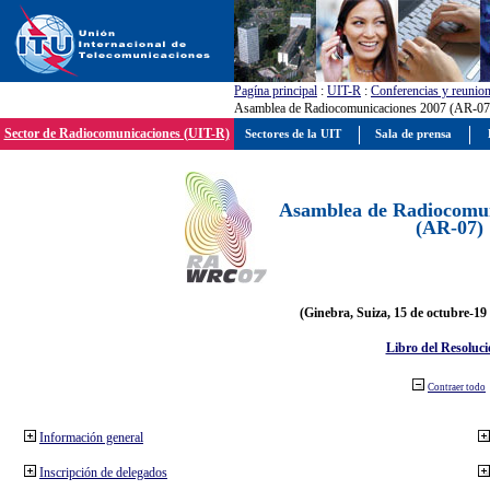
Pagína principal
:
UIT-R
:
Conferencias y reunio
Asamblea de Radiocomunicaciones 2007 (AR-07
Sector de Radiocomunicaciones (UIT-R)
Sectores de la UIT
Sala de prensa
Asamblea de Radiocomun
(AR-07)
(Ginebra, Suiza, 15 de octubre-19
Libro del Resoluci
Contraer todo
Información general
Inscripción de delegados