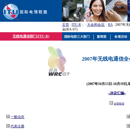
主页
:
ITU-R
； :
大会和会议
; :
RA
: 2007
会(RA-07)
无线电通信部门(ITU-R)
国际电联三大部门
新闻室
各项活动
2007年无线电通信全会(
(2007年10月15日-10月19日
«决议汇编»
全部收缩
一般信息
代表注册