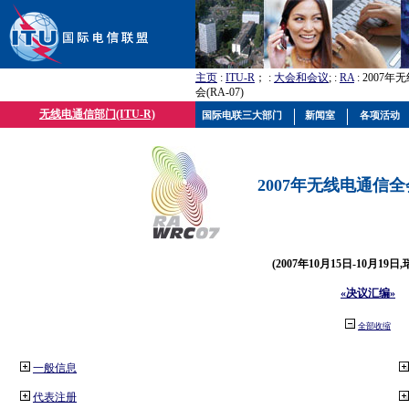
主页
:
ITU-R
； :
大会和会议
; :
RA
: 2007
会(RA-07)
无线电通信部门(ITU-R)
国际电联三大部门
新闻室
各项活动
2007年无线电通信全会(
(2007年10月15日-10月19日
«决议汇编»
全部收缩
一般信息
代表注册