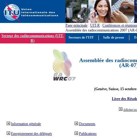
Page principale
:
UIT-R
:
Conférences et réunion
Assemblée des radiocommunications 2007 (AR-
Secteur des radiocommunications (UIT-
Secteurs de l'UIT
Salle de presse
E
R)
Assemblée des radiocom
(AR-07
(Genève, Suisse, 15 octobre
Livre des Résol
Afficher to
Information générale
Documents
Enregistrement des délégués
Publications