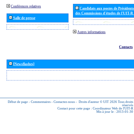
Conférences relatives
Candidats aux postes de Présidents 
des Commissions d'études de l'UIT-R
Salle de presse
Autres informations
Contacts
[Newsflashes]
Début de page
-
Commentaires
-
Contactez-nous
-
Droits d'auteur © UIT 2026
Tous droits
réservés
Contact pour cette page :
Coordinateur Web de l'UIT-R
Mis à jour le : 2013-01-30