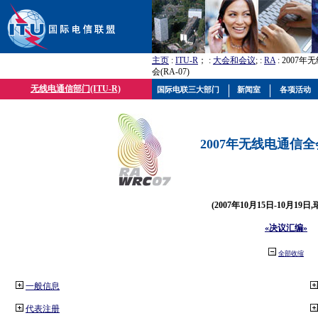
主页
:
ITU-R
； :
大会和会议
; :
RA
: 2007
会(RA-07)
无线电通信部门(ITU-R)
国际电联三大部门
新闻室
各项活动
2007年无线电通信全会(
(2007年10月15日-10月19日
«决议汇编»
全部收缩
一般信息
代表注册