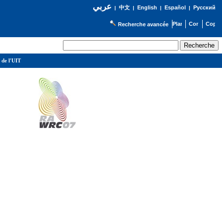
عربي
English
Español
Русский
|
中文
|
|
|
Recherche avancée
 de l'UIT