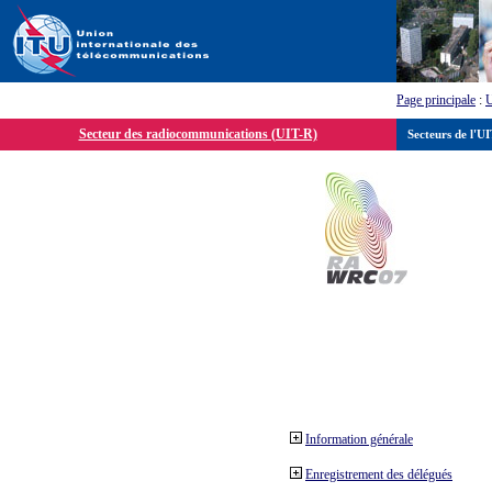
Page principale
:
Secteur des radiocommunications (UIT-R)
Secteurs de l'U
Information générale
Enregistrement des délégués