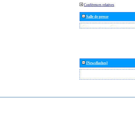
Conférences relatives
Salle de presse
[Newsflashes]