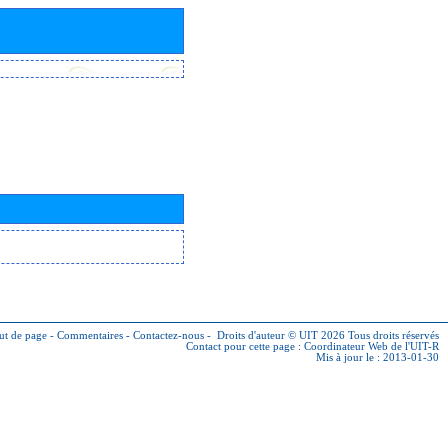
ut de page
-
Commentaires
-
Contactez-nous
-
Droits d'auteur © UIT 2026
Tous droits réservés
Contact pour cette page :
Coordinateur Web de l'UIT-R
Mis à jour le : 2013-01-30