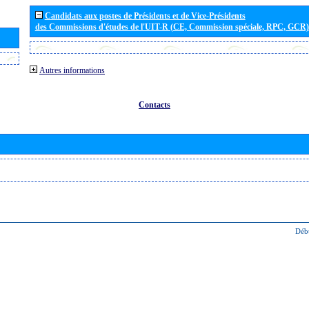
Candidats aux postes de Présidents et de Vice-Présidents
des Commissions d'études de l'UIT-R (CE, Commission spéciale, RPC, GCR)
Autres informations
Contacts
Déb