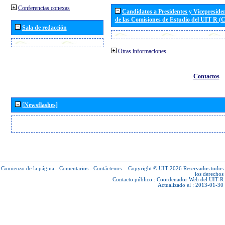
Conferencias conexas
Candidatos a Presidentes y Vicepreside
de las Comisiones de Estudio del UIT R 
Sala de redacción
Otras informaciones
Contactos
[Newsflashes]
Comienzo de la página
-
Comentarios
-
Contáctenos
-
Copyright © UIT 2026
Reservados todos
los derechos
Contacto público :
Coordenador Web del UIT-R
Actualizado el : 2013-01-30