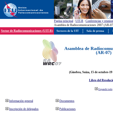
Pagína principal
:
UIT-R
:
Conferencias y reunio
Asamblea de Radiocomunicaciones 2007 (AR-07
Sector de Radiocomunicaciones (UIT-R)
Sectores de la UIT
Sala de prensa
Asamblea de Radiocomun
(AR-07)
(Ginebra, Suiza, 15 de octubre-19
Libro del Resoluci
Expandir todo
Información general
Documentos
Inscripción de delegados
Publicaciones