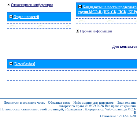
Относящиеся конференции
Кандидаты на посты председател
групп МСЭ-R (ИК, СК, ПСК, КГР)
Отдел новостей
Прочая информация
Для контакто
[Newsflashes]
Подняться в верхнюю часть
-
Обратная связь
-
Информация для контактов
-
Знак охраны
авторского права © МСЭ 2026
Все права сохранены
По вопросам, связанным с этой страницей, обращаться :
Координатор Web-страницы МСЭ-
R
Обновлено : 2013-01-30