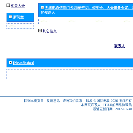
相关大会
无线电通信部门各组(研究组、特委会、大会筹备会议、
的候选人
新闻室
其它信息
联系人
[Newsflashes]
回到本页页首
-
反馈意见
-
请与我们联系
-
版权 © 国际电联 2026
版权所有
本网页联系人 :
ITU-R的网络协调员
最近更新日期 : 2013-01-30