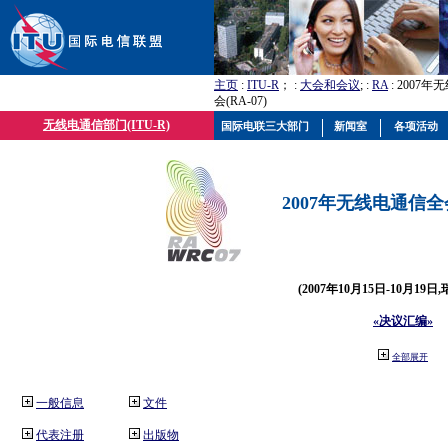
主页
:
ITU-R
； :
大会和会议
; :
RA
: 2007
会(RA-07)
无线电通信部门(ITU-R)
国际电联三大部门
新闻室
各项活动
2007年无线电通信全会(
(2007年10月15日-10月19日
«决议汇编»
全部展开
一般信息
文件
代表注册
出版物