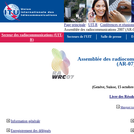
Page principale
:
UIT-R
:
Conférences et réunion
Assemblée des radiocommunications 2007 (AR-
Secteur des radiocommunications (UIT-
Secteurs de l'UIT
Salle de presse
E
R)
Assemblée des radiocom
(AR-07
(Genève, Suisse, 15 octobre
Livre des Résol
Masquer to
Information générale
Enregistrement des délégués