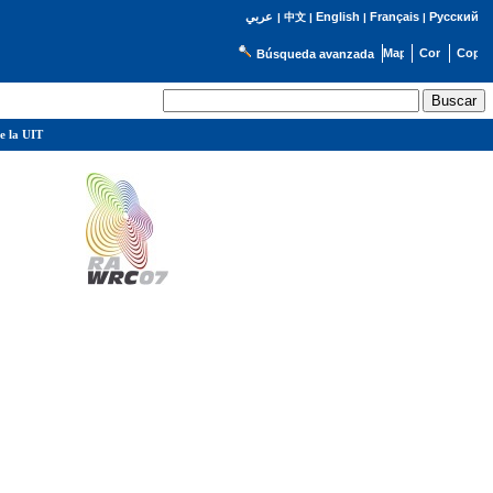
English
Français
Русский
عربي
|
中文
|
|
|
Búsqueda avanzada
e la UIT