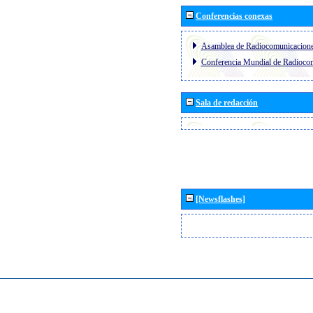
Conferencias conexas
Asamblea de Radiocomunicacion
Conferencia Mundial de Radioc
Sala de redacción
[Newsflashes]