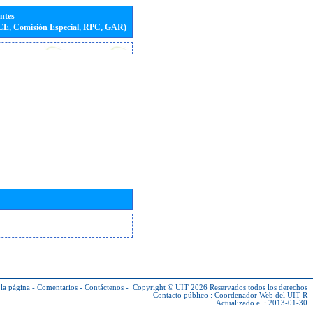
entes
(CE, Comisión Especial, RPC, GAR)
la página
-
Comentarios
-
Contáctenos
-
Copyright © UIT 2026
Reservados todos los derechos
Contacto público :
Coordenador Web del UIT-R
Actualizado el : 2013-01-30