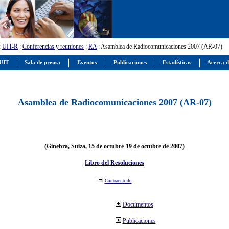
:
UIT-R
:
Conferencias y reuniones
:
RA
: Asamblea de Radiocomunicaciones 2007 (AR-07)
 UIT
Sala de prensa
Eventos
Publicaciones
Estadísticas
Acerca d
Asamblea de Radiocomunicaciones 2007 (AR-07)
(Ginebra, Suiza, 15 de octubre-19 de octubre de 2007)
Libro del Resoluciones
Contraer todo
Documentos
Publicaciones