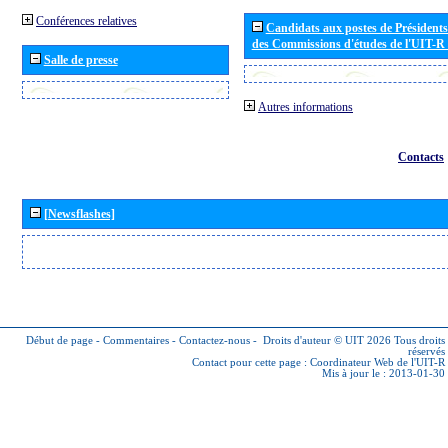
Conférences relatives
Candidats aux postes de Présidents 
des Commissions d'études de l'UIT-R
Salle de presse
Autres informations
Contacts
[Newsflashes]
Début de page
-
Commentaires
-
Contactez-nous
-
Droits d'auteur © UIT 2026
Tous droits
réservés
Contact pour cette page :
Coordinateur Web de l'UIT-R
Mis à jour le : 2013-01-30