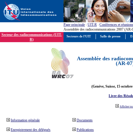
Page principale
:
UIT-R
:
Conférences et réunion
Assemblée des radiocommunications 2007 (AR-
Secteur des radiocommunications (UIT-
Secteurs de l'UIT
Salle de presse
E
R)
Assemblée des radiocom
(AR-07
(Genève, Suisse, 15 octobre
Livre des Résol
Afficher to
Information générale
Documents
Enregistrement des délégués
Publications