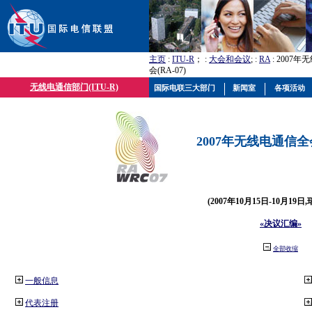
主页
:
ITU-R
； :
大会和会议
; :
RA
: 2007
会(RA-07)
无线电通信部门(ITU-R)
国际电联三大部门
新闻室
各项活动
2007年无线电通信全会(
(2007年10月15日-10月19日
«决议汇编»
全部收缩
一般信息
代表注册