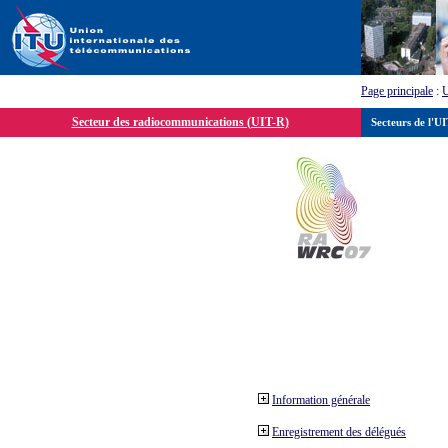
Page principale
:
Secteur des radiocommunications (UIT-R)
Secteurs de l'U
Information générale
Enregistrement des délégués