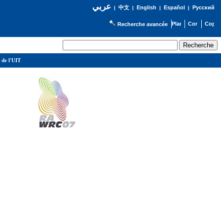
عربي
English
Español
Русский
|
中文
|
|
|
Recherche avancée
 de l'UIT