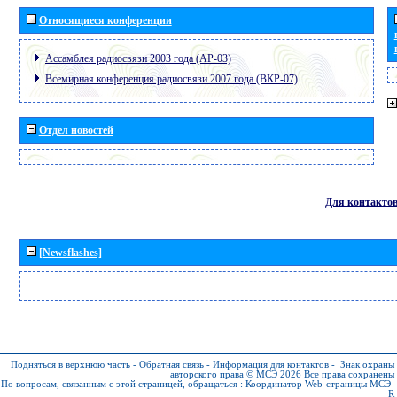
Относящиеся конференции
Ассамблея радиосвязи 2003 года (АР-03)
Всемирная конференция радиосвязи 2007 года (ВКР-07)
Отдел новостей
Для контакто
[Newsflashes]
Подняться в верхнюю часть
-
Обратная связь
-
Информация для контактов
-
Знак охраны
авторского права © МСЭ 2026
Все права сохранены
По вопросам, связанным с этой страницей, обращаться :
Координатор Web-страницы МСЭ-
R