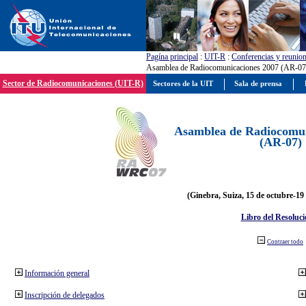
Pagína principal
:
UIT-R
:
Conferencias y reunio
Asamblea de Radiocomunicaciones 2007 (AR-07
Sector de Radiocomunicaciones (UIT-R)
Sectores de la UIT
Sala de prensa
Asamblea de Radiocomun
(AR-07)
(Ginebra, Suiza, 15 de octubre-19
Libro del Resoluci
Contraer todo
Información general
Inscripción de delegados