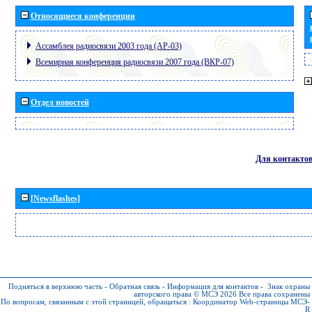
Относящиеся конференции
Ассамблея радиосвязи 2003 года (АР-03)
Всемирная конференция радиосвязи 2007 года (ВКР-07)
Отдел новостей
Для контакто
[Newsflashes]
Подняться в верхнюю часть
-
Обратная связь
-
Информация для контактов
-
Знак охраны
авторского права © МСЭ 2026
Все права сохранены
По вопросам, связанным с этой страницей, обращаться :
Координатор Web-страницы МСЭ-
R