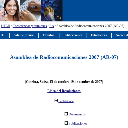
:
UIT-R
:
Conferencias y reuniones
:
RA
: Asamblea de Radiocomunicaciones 2007 (AR-07)
 UIT
Sala de prensa
Eventos
Publicaciones
Estadísticas
Acerca d
Asamblea de Radiocomunicaciones 2007 (AR-07)
(Ginebra, Suiza, 15 de octubre-19 de octubre de 2007)
Libro del Resoluciones
Contraer todo
Documentos
Publicaciones