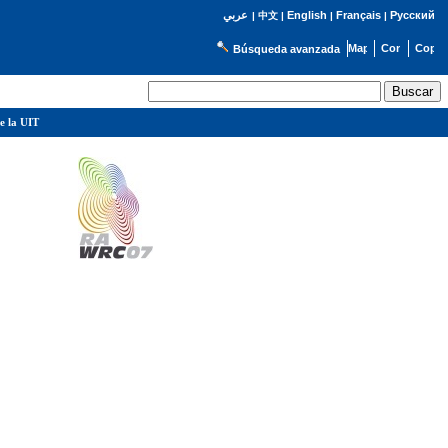
English
Français
Русский
عربي
|
中文
|
|
|
Búsqueda avanzada
e la UIT