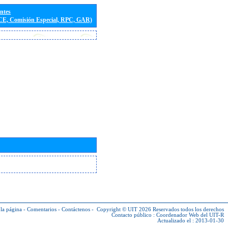
entes
(CE, Comisión Especial, RPC, GAR)
la página
-
Comentarios
-
Contáctenos
-
Copyright © UIT 2026
Reservados todos los derechos
Contacto público :
Coordenador Web del UIT-R
Actualizado el : 2013-01-30