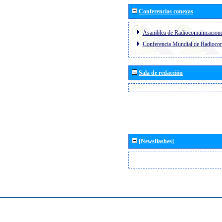
Conferencias conexas
Asamblea de Radiocomunicacion
Conferencia Mundial de Radioc
Sala de redacción
[Newsflashes]