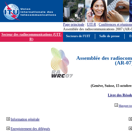
Page principale
:
UIT-R
:
Conférences et réunion
Assemblée des radiocommunications 2007 (AR-
Secteur des radiocommunications (UIT-
Secteurs de l'UIT
Salle de presse
E
R)
Assemblée des radiocom
(AR-07
(Genève, Suisse, 15 octobre
Livre des Résol
Masquer to
Information générale
Enregistrement des délégués