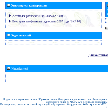
Относящиеся конференции
Ассамблея радиосвязи 2003 года (АР-03)
Всемирная конференция радиосвязи 2007 года (ВКР-07)
Отдел новостей
Для контакто
[Newsflashes]
Подняться в верхнюю часть
-
Обратная связь
-
Информация для контактов
-
Знак охраны
авторского права © МСЭ 2026
Все права сохранены
По вопросам, связанным с этой страницей, обращаться :
Координатор Web-страницы МСЭ-
R