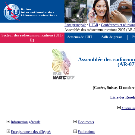
Page principale
:
UIT-R
:
Conférences et réunion
Assemblée des radiocommunications 2007 (AR-
Secteur des radiocommunications (UIT-
Secteurs de l'UIT
Salle de presse
E
R)
Assemblée des radiocom
(AR-07
(Genève, Suisse, 15 octobre
Livre des Résol
Afficher to
Information générale
Documents
Enregistrement des délégués
Publications