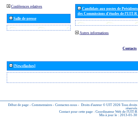
Conférences relatives
Candidats aux postes de Présidents 
des Commissions d'études de l'UIT-R
Salle de presse
Autres informations
Contacts
[Newsflashes]
Début de page
-
Commentaires
-
Contactez-nous
-
Droits d'auteur © UIT 2026
Tous droits
réservés
Contact pour cette page :
Coordinateur Web de l'UIT-R
Mis à jour le : 2013-01-30