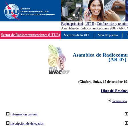
Pagína principal
:
UIT-R
:
Conferencias y reunio
Asamblea de Radiocomunicaciones 2007 (AR-07
Sector de Radiocomunicaciones (UIT-R)
Sectores de la UIT
Sala de prensa
Asamblea de Radiocomun
(AR-07)
(Ginebra, Suiza, 15 de octubre-19
Libro del Resoluci
Contraer todo
Información general
Inscripción de delegados