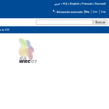
English
Français
Русский
عربي
|
中文
|
|
|
Búsqueda avanzada
e la UIT