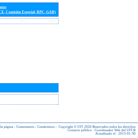
entes
(CE, Comisión Especial, RPC, GAR)
la página
-
Comentarios
-
Contáctenos
-
Copyright © UIT 2026
Reservados todos los derechos
Contacto público :
Coordenador Web del UIT-R
Actualizado el : 2013-01-30