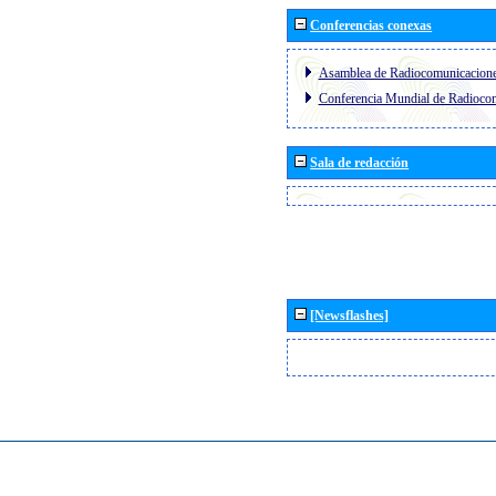
Conferencias conexas
Asamblea de Radiocomunicacion
Conferencia Mundial de Radioc
Sala de redacción
[Newsflashes]