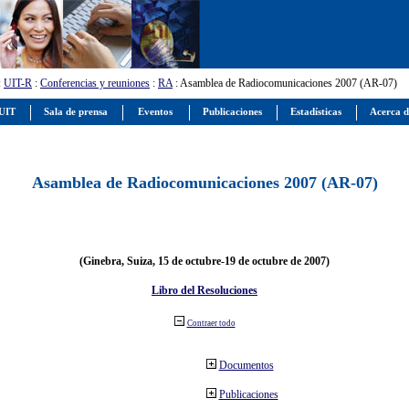
:
UIT-R
:
Conferencias y reuniones
:
RA
: Asamblea de Radiocomunicaciones 2007 (AR-07)
 UIT
Sala de prensa
Eventos
Publicaciones
Estadísticas
Acerca d
Asamblea de Radiocomunicaciones 2007 (AR-07)
(Ginebra, Suiza, 15 de octubre-19 de octubre de 2007)
Libro del Resoluciones
Contraer todo
Documentos
Publicaciones