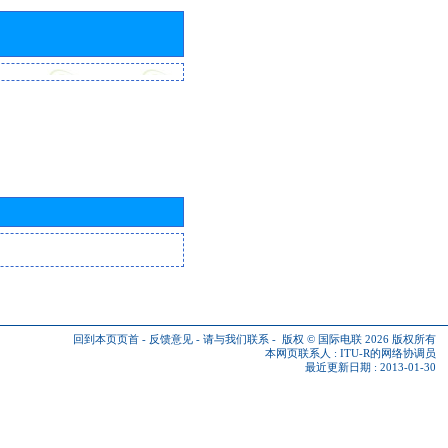
回到本页页首
-
反馈意见
-
请与我们联系
-
版权 © 国际电联 2026
版权所有
本网页联系人 :
ITU-R的网络协调员
最近更新日期 : 2013-01-30