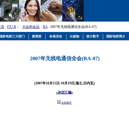
主页
:
ITU-R
； :
大会和会议
; :
RA
: 2007年无线电通信全会(RA-07)
国际电联三大部门
新闻室
各项活动
出版物
统计数字
国际电联简介
2007年无线电通信全会(RA-07)
(2007年10月15日-10月19日,瑞士,日内瓦)
«决议汇编»
全部展开