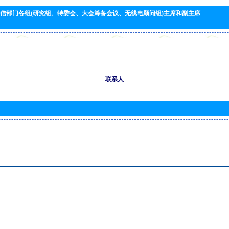
信部门各组(研究组、特委会、大会筹备会议、无线电顾问组)主席和副主席
联系人