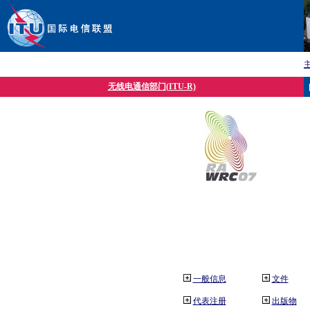
无线电通信部门(ITU-R)
一般信息
文件
代表注册
出版物