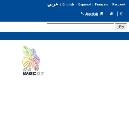
عربي
English
Español
Français
Русский
|
|
|
|
高级搜索