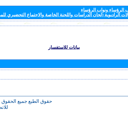
الرؤساء ونواب الرؤساء
ات الراديوية (لجان الدراسات واللجنة الخاصة والاجتماع التحضيري للمؤ
بيانات للاستفسار
حقوق الطبع
جميع الحقوق 
للات