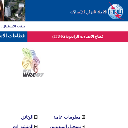
صفحة الاستقبال
:
ق
قطاعات الاتح
قطاع الاتصالات الراديوية (ITU-R)
معلومات عامة
الوثائق
تسجيل المندوبين
المنشورات