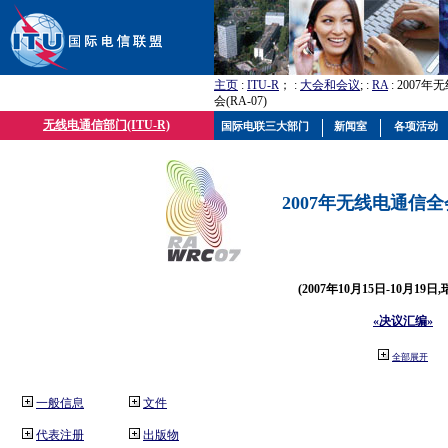
主页
:
ITU-R
； :
大会和会议
; :
RA
: 2007
会(RA-07)
无线电通信部门(ITU-R)
国际电联三大部门
新闻室
各项活动
2007年无线电通信全会(
(2007年10月15日-10月19日
«决议汇编»
全部展开
一般信息
文件
代表注册
出版物