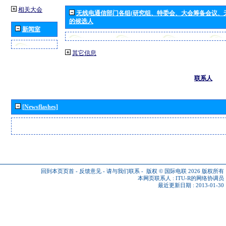
相关大会
无线电通信部门各组(研究组、特委会、大会筹备会议、
的候选人
新闻室
其它信息
联系人
[Newsflashes]
回到本页页首
-
反馈意见
-
请与我们联系
-
版权 © 国际电联 2026
版权所有
本网页联系人 :
ITU-R的网络协调员
最近更新日期 : 2013-01-30