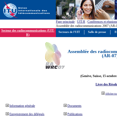
Page principale
:
UIT-R
:
Conférences et réunion
Assemblée des radiocommunications 2007 (AR-
Secteur des radiocommunications (UIT-
Secteurs de l'UIT
Salle de presse
E
R)
Assemblée des radiocom
(AR-07
(Genève, Suisse, 15 octobre
Livre des Résol
Afficher to
Information générale
Documents
Enregistrement des délégués
Publications