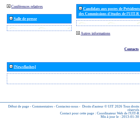
Conférences relatives
Candidats aux postes de Présidents 
des Commissions d'études de l'UIT-R
Salle de presse
Autres informations
Contacts
[Newsflashes]
Début de page
-
Commentaires
-
Contactez-nous
-
Droits d'auteur © UIT 2026
Tous droits
réservés
Contact pour cette page :
Coordinateur Web de l'UIT-R
Mis à jour le : 2013-01-30