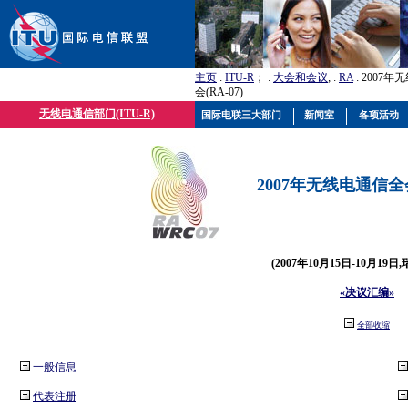
主页
:
ITU-R
； :
大会和会议
; :
RA
: 2007
会(RA-07)
无线电通信部门(ITU-R)
国际电联三大部门
新闻室
各项活动
2007年无线电通信全会(
(2007年10月15日-10月19日
«决议汇编»
全部收缩
一般信息
代表注册