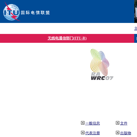
无线电通信部门(ITU-R)
一般信息
文件
代表注册
出版物