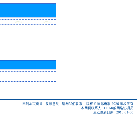
回到本页页首
-
反馈意见
-
请与我们联系
-
版权 © 国际电联 2026
版权所有
本网页联系人 :
ITU-R的网络协调员
最近更新日期 : 2013-01-30