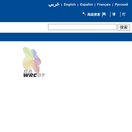
عربي
English
Español
Français
Русский
|
|
|
|
高级搜索