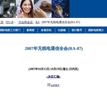
主页
:
ITU-R
； :
大会和会议
; :
RA
: 2007年无线电通信全会(RA-07)
国际电联三大部门
新闻室
各项活动
出版物
统计数字
国际电联简介
2007年无线电通信全会(RA-07)
(2007年10月15日-10月19日,瑞士,日内瓦)
«决议汇编»
全部展开