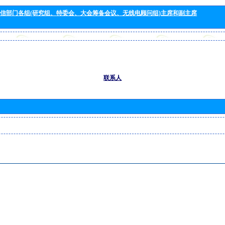
信部门各组(研究组、特委会、大会筹备会议、无线电顾问组)主席和副主席
联系人