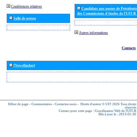
Conférences relatives
Candidats aux postes de Présidents 
des Commissions d'études de l'UIT-R
Salle de presse
Autres informations
Contacts
[Newsflashes]
Début de page
-
Commentaires
-
Contactez-nous
-
Droits d'auteur © UIT 2026
Tous droits
réservés
Contact pour cette page :
Coordinateur Web de l'UIT-R
Mis à jour le : 2013-01-30