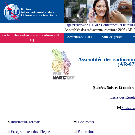
Page principale
:
UIT-R
:
Conférences et réunion
Assemblée des radiocommunications 2007 (AR-
Secteur des radiocommunications (UIT-
Secteurs de l'UIT
Salle de presse
E
R)
Assemblée des radiocom
(AR-07
(Genève, Suisse, 15 octobre
Livre des Résol
Afficher to
Information générale
Documents
Enregistrement des délégués
Publications