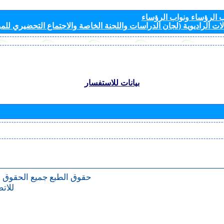
الرؤساء ونواب الرؤساء
ات الراديوية (لجان الدراسات واللجنة الخاصة والاجتماع التحضيري للمؤ
بيانات للاستفسار
حقوق الطبع
جميع الحقوق 
للات