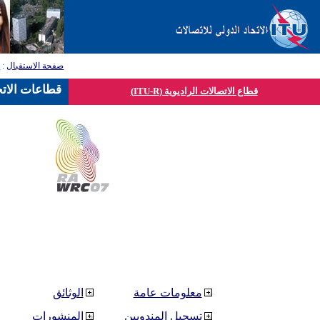
صفحة الاستقبال
:
ق
قطاعات الاتح
قطاع الاتصالات الراديوية (ITU-R)
معلومات عامة
الوثائق
تسجيل المندوبين
المنشورات