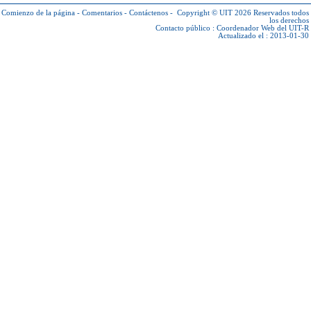
Comienzo de la página
-
Comentarios
-
Contáctenos
-
Copyright © UIT 2026
Reservados todos
los derechos
Contacto público :
Coordenador Web del UIT-R
Actualizado el : 2013-01-30