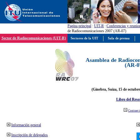
Pagína principal
:
UIT-R
:
Conferencias y reunio
de Radiocomunicaciones 2007 (AR-07)
Sector de Radiocomunicaciones (UIT-R)
Sectores de la UIT
Sala de prensa
Asamblea de Radiocom
(AR-0
(Ginebra, Suiza, 15 de octubre
Libro del Reso
Contraer 
Información general
Inscripción de delegados