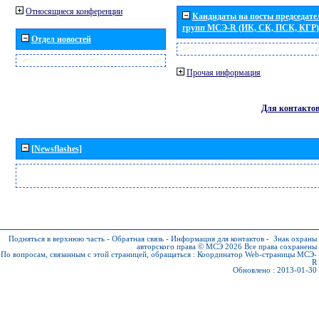
Относящиеся конференции
Кандидаты на посты председател
групп МСЭ-R (ИК, СК, ПСК, КГР)
Отдел новостей
Прочая информация
Для контакто
[Newsflashes]
Подняться в верхнюю часть
-
Обратная связь
-
Информация для контактов
-
Знак охраны
авторского права © МСЭ 2026
Все права сохранены
По вопросам, связанным с этой страницей, обращаться :
Координатор Web-страницы МСЭ-
R
Обновлено : 2013-01-30