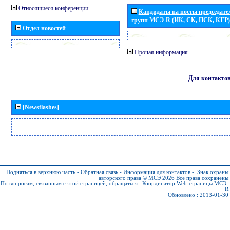
Относящиеся конференции
Кандидаты на посты председател
групп МСЭ-R (ИК, СК, ПСК, КГР)
Отдел новостей
Прочая информация
Для контакто
[Newsflashes]
Подняться в верхнюю часть
-
Обратная связь
-
Информация для контактов
-
Знак охраны
авторского права © МСЭ 2026
Все права сохранены
По вопросам, связанным с этой страницей, обращаться :
Координатор Web-страницы МСЭ-
R
Обновлено : 2013-01-30