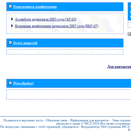
Относящиеся конференции
Ассамблея радиосвязи 2003 года (АР-03)
Всемирная конференция радиосвязи 2007 года (ВКР-07)
Отдел новостей
Для контакто
[Newsflashes]
Подняться в верхнюю часть
-
Обратная связь
-
Информация для контактов
-
Знак охраны
авторского права © МСЭ 2026
Все права сохранены
По вопросам, связанным с этой страницей, обращаться :
Координатор Web-страницы МСЭ-
R