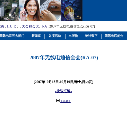
主页
:
ITU-R
； :
大会和会议
; :
RA
: 2007年无线电通信全会(RA-07)
国际电联三大部门
新闻室
各项活动
出版物
统计数字
国际电联简介
2007年无线电通信全会(RA-07)
(2007年10月15日-10月19日,瑞士,日内瓦)
«决议汇编»
全部展开