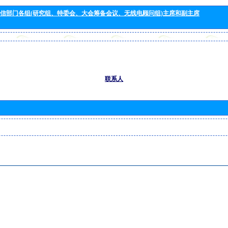
信部门各组(研究组、特委会、大会筹备会议、无线电顾问组)主席和副主席
联系人