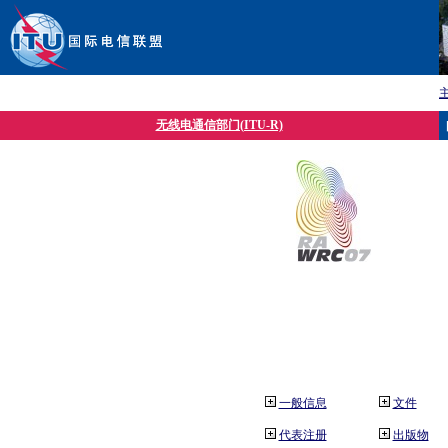
无线电通信部门(ITU-R)
一般信息
文件
代表注册
出版物