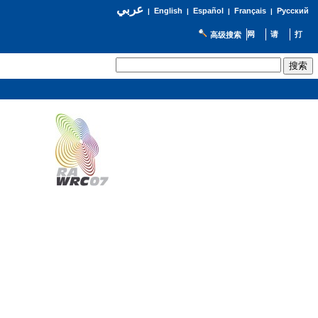
عربي
English
Español
Français
Русский
|
|
|
|
高级搜索