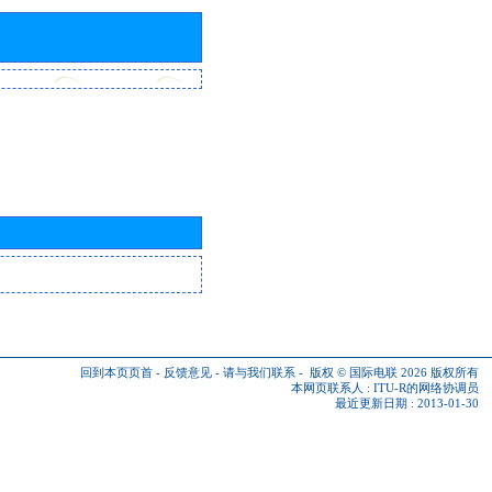
回到本页页首
-
反馈意见
-
请与我们联系
-
版权 © 国际电联 2026
版权所有
本网页联系人 :
ITU-R的网络协调员
最近更新日期 : 2013-01-30