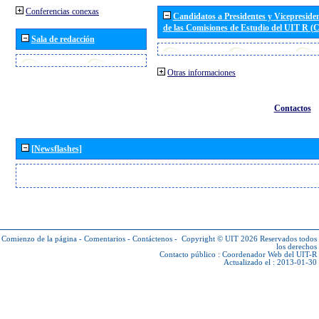
Conferencias conexas
Candidatos a Presidentes y Vicepreside
de las Comisiones de Estudio del UIT R 
Sala de redacción
Otras informaciones
Contactos
[Newsflashes]
Comienzo de la página
-
Comentarios
-
Contáctenos
-
Copyright © UIT 2026
Reservados todos
los derechos
Contacto público :
Coordenador Web del UIT-R
Actualizado el : 2013-01-30