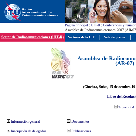
Pagína principal
:
UIT-R
:
Conferencias y reunio
Asamblea de Radiocomunicaciones 2007 (AR-07
Sector de Radiocomunicaciones (UIT-R)
Sectores de la UIT
Sala de prensa
Asamblea de Radiocomun
(AR-07)
(Ginebra, Suiza, 15 de octubre-19
Libro del Resoluci
Expandir todo
Información general
Documentos
Inscripción de delegados
Publicaciones