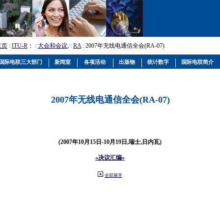
主页
:
ITU-R
； :
大会和会议
; :
RA
: 2007年无线电通信全会(RA-07)
国际电联三大部门
新闻室
各项活动
出版物
统计数字
国际电联简介
2007年无线电通信全会(RA-07)
(2007年10月15日-10月19日,瑞士,日内瓦)
«决议汇编»
全部展开