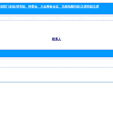
信部门各组(研究组、特委会、大会筹备会议、无线电顾问组)主席和副主席
联系人