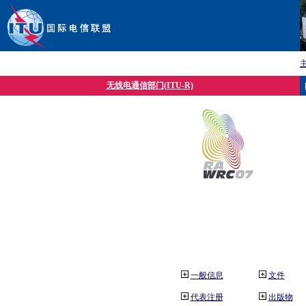
无线电通信部门(ITU-R)
一般信息
文件
代表注册
出版物