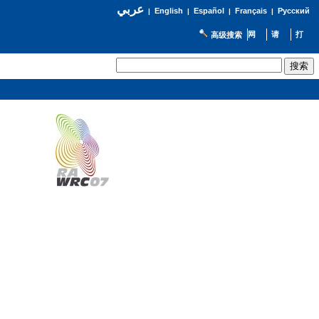
عربي
English
Español
Français
Русский
|
|
|
|
高级搜索