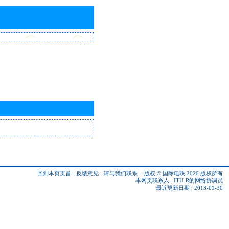
回到本页页首
-
反馈意见
-
请与我们联系
-
版权 © 国际电联 2026
版权所有
本网页联系人 :
ITU-R的网络协调员
最近更新日期 : 2013-01-30