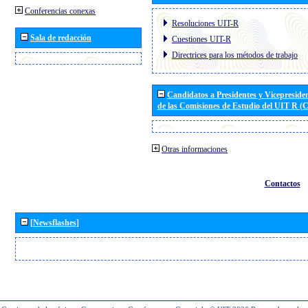
Conferencias conexas
Resoluciones UIT-R
Sala de redacción
Cuestiones UIT-R
Directrices para los métodos de trabajo
Candidatos a Presidentes y Vicepreside
de las Comisiones de Estudio del UIT R 
Otras informaciones
Contactos
[Newsflashes]