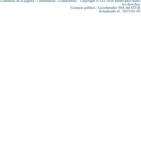
Comienzo de la página
-
Comentarios
-
Contáctenos
-
Copyright © UIT 2026
Reservados todos
los derechos
Contacto público :
Coordenador Web del UIT-R
Actualizado el : 2013-01-30