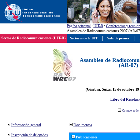
Pagína principal
:
UIT-R
:
Conferencias y reunio
Asamblea de Radiocomunicaciones 2007 (AR-07
Sector de Radiocomunicaciones (UIT-R)
Sectores de la UIT
Sala de prensa
Asamblea de Radiocomun
(AR-07)
(Ginebra, Suiza, 15 de octubre-19
Libro del Resoluci
Contraer todo
Información general
Documentos
Inscripción de delegados
Publicaciones