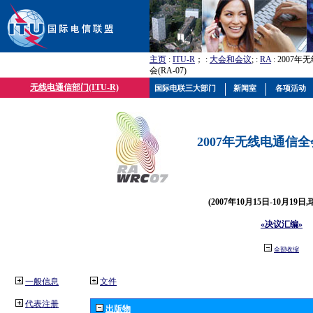
主页
:
ITU-R
； :
大会和会议
; :
RA
: 2007
会(RA-07)
无线电通信部门(ITU-R)
国际电联三大部门
新闻室
各项活动
2007年无线电通信全会(
(2007年10月15日-10月19日
«决议汇编»
全部收缩
一般信息
文件
代表注册
出版物