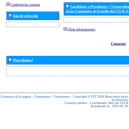
Conferencias conexas
Candidatos a Presidentes y Vicepreside
de las Comisiones de Estudio del UIT R 
Sala de redacción
Otras informaciones
Contactos
[Newsflashes]
Comienzo de la página
-
Comentarios
-
Contáctenos
-
Copyright © UIT 2026
Reservados todos
los derechos
Contacto público :
Coordenador Web del UIT-R
Actualizado el : 2013-01-30