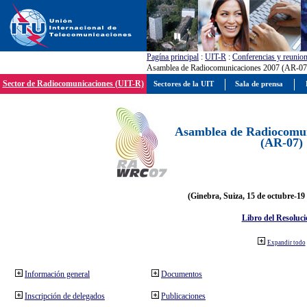
Pagína principal
:
UIT-R
:
Conferencias y reunio
Asamblea de Radiocomunicaciones 2007 (AR-07
Sector de Radiocomunicaciones (UIT-R)
Sectores de la UIT
Sala de prensa
Asamblea de Radiocomun
(AR-07)
(Ginebra, Suiza, 15 de octubre-19
Libro del Resoluci
Expandir todo
Información general
Documentos
Inscripción de delegados
Publicaciones