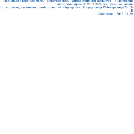
Подняться в верхнюю часть
-
Обратная связь
-
Информация для контактов
-
Знак охраны
авторского права © МСЭ 2026
Все права сохранены
По вопросам, связанным с этой страницей, обращаться :
Координатор Web-страницы МСЭ-
R
Обновлено : 2013-01-30