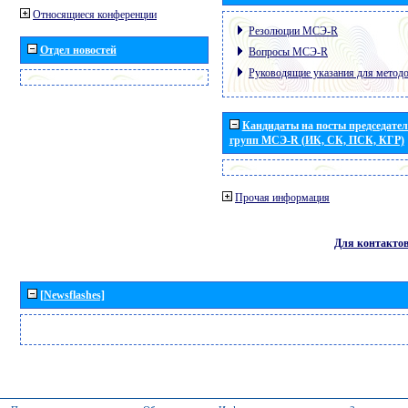
Относящиеся конференции
Резолюции МСЭ-R
Отдел новостей
Вопросы МСЭ-R
Руководящие указания для метод
Кандидаты на посты председател
групп МСЭ-R (ИК, СК, ПСК, КГР)
Прочая информация
Для контакто
[Newsflashes]