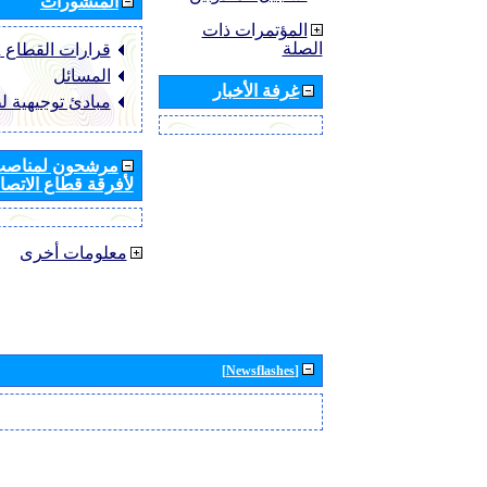
المنشورات
المؤتمرات ذات
الصلة
قرارات القطاع ‏ITU-R
المسائل
غرفة الأخبار
مبادئ توجيهية ل
مرشحون لمناصب 
لأفرقة قطاع الاتصال
معلومات أخرى
[Newsflashes]