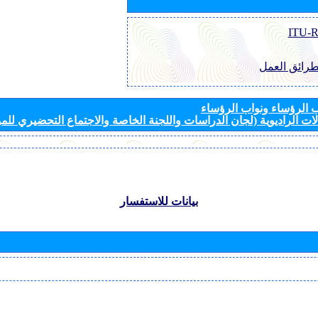
طرائق العمل
الرؤساء ونواب الرؤساء
ات الراديوية (لجان الدراسات واللجنة الخاصة والاجتماع التحضيري للمؤ
بيانات للاستفسار