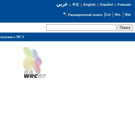
عربي
English
Español
Français
|
中文
|
|
|
Расширенный поиск
ведения о МСЭ