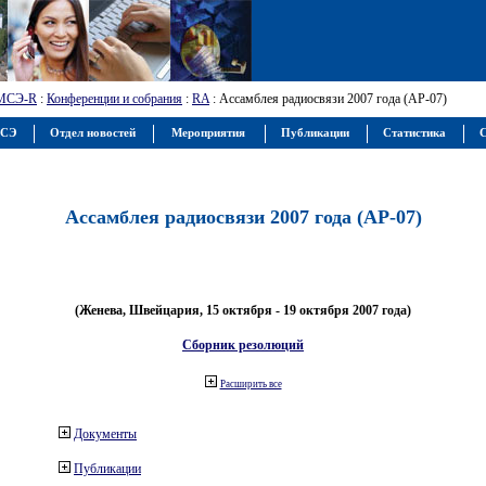
МСЭ-R
:
Конференции и собрания
:
RA
: Ассамблея радиосвязи 2007 года (АР-07)
МСЭ
Отдел новостей
Мероприятия
Публикации
Статистика
С
Ассамблея радиосвязи 2007 года (АР-07)
(Женева, Швейцария, 15 октября - 19 октября 2007 года)
Сборник резолюций
Расширить все
Документы
Публикации