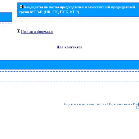
Кандидаты на посты председателей и заместителей председателей
групп МСЭ-R (ИК, СК, ПСК, КГР)
Прочая информация
Для контактов
Подняться в верхнюю часть
-
Обратная связь
-
Инф
П