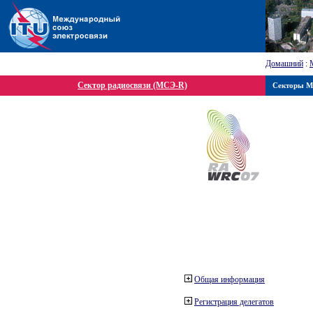
Домашний
:
Сектор радиосвязи (МСЭ-R)
Секторы 
Общая информация
Регистрация делегатов