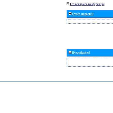
Относящиеся конференции
Отдел новостей
[Newsflashes]