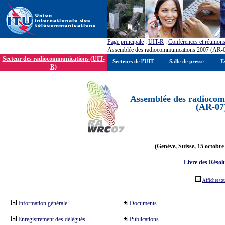
Page principale
:
UIT-R
:
Conférences et réunion
Assemblée des radiocommunications 2007 (AR-
Secteur des radiocommunications (UIT-
Secteurs de l'UIT
Salle de presse
E
R)
Assemblée des radiocom
(AR-07
(Genève, Suisse, 15 octobre
Livre des Résol
Afficher to
Information générale
Documents
Enregistrement des délégués
Publications