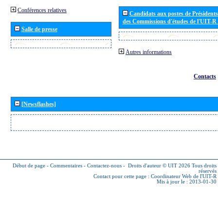
Conférences relatives
Candidats aux postes de Présidents 
des Commissions d'études de l'UIT-R
Salle de presse
Autres informations
Contacts
[Newsflashes]
Début de page
-
Commentaires
-
Contactez-nous
-
Droits d'auteur © UIT 2026
Tous droits
réservés
Contact pour cette page :
Coordinateur Web de l'UIT-R
Mis à jour le : 2013-01-30