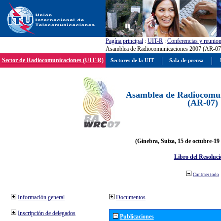
Pagína principal
:
UIT-R
:
Conferencias y reunio
Asamblea de Radiocomunicaciones 2007 (AR-07
Sector de Radiocomunicaciones (UIT-R)
Sectores de la UIT
Sala de prensa
Asamblea de Radiocomun
(AR-07)
(Ginebra, Suiza, 15 de octubre-19
Libro del Resoluci
Contraer todo
Información general
Documentos
Inscripción de delegados
Publicaciones