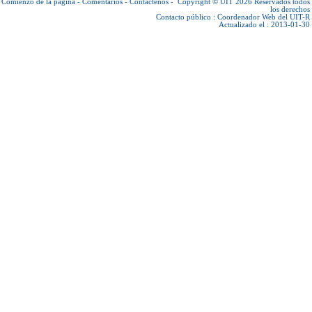
Comienzo de la página
-
Comentarios
-
Contáctenos
-
Copyright © UIT 2026
Reservados todos
los derechos
Contacto público :
Coordenador Web del UIT-R
Actualizado el : 2013-01-30