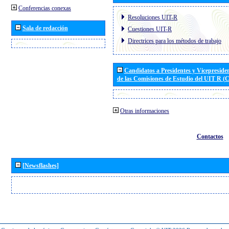
Conferencias conexas
Resoluciones UIT-R
Sala de redacción
Cuestiones UIT-R
Directrices para los métodos de trabajo
Candidatos a Presidentes y Vicepreside
de las Comisiones de Estudio del UIT R 
Otras informaciones
Contactos
[Newsflashes]